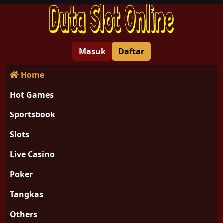
Masuk
Daftar
Home
Hot Games
Sportsbook
Slots
Live Casino
Poker
Tangkas
Others