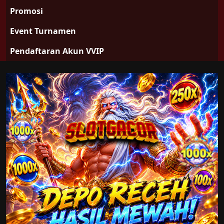
Promosi
Event Turnamen
Pendaftaran Akun VVIP