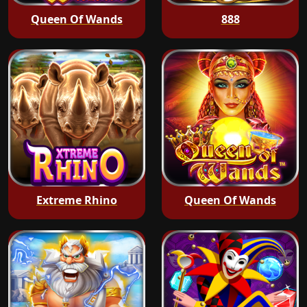
Queen Of Wands
888
Extreme Rhino
Queen Of Wands