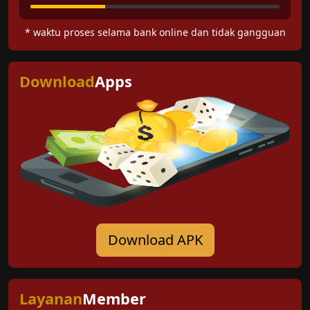
* waktu proses selama bank online dan tidak gangguan
Download
Apps
Download APK
Layanan
Member