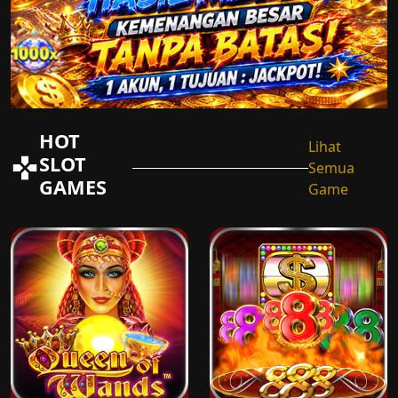
HOT
Lihat
SLOT
Semua
GAMES
Game