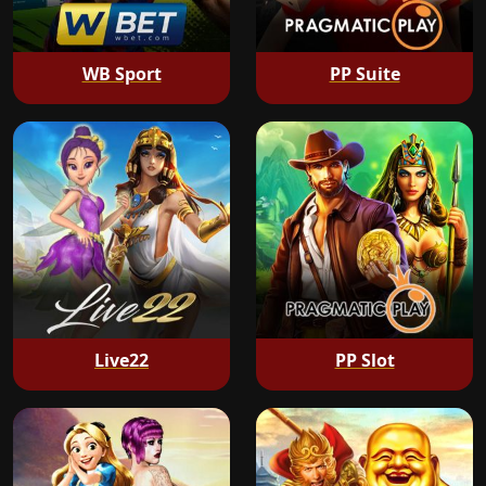
WB Sport
PP Suite
Live22
PP Slot