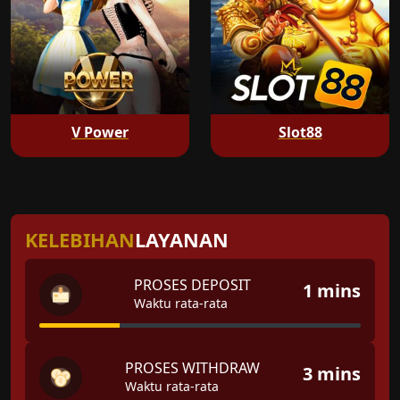
V Power
Slot88
KELEBIHAN
LAYANAN
PROSES DEPOSIT
1 mins
Waktu rata-rata
PROSES WITHDRAW
3 mins
Waktu rata-rata