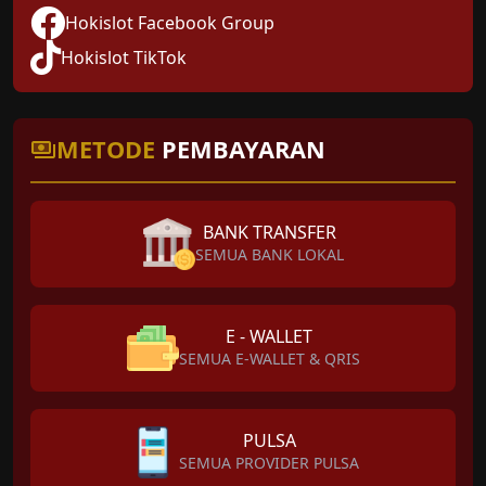
Hokislot Facebook Group
Hokislot TikTok
METODE
PEMBAYARAN
BANK TRANSFER
SEMUA BANK LOKAL
E - WALLET
SEMUA E-WALLET & QRIS
PULSA
SEMUA PROVIDER PULSA