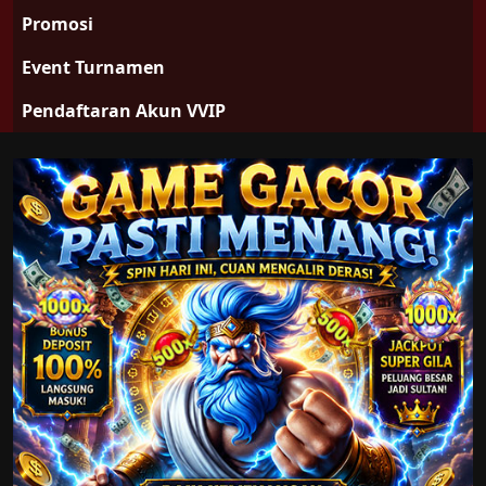
Promosi
Event Turnamen
Pendaftaran Akun VVIP