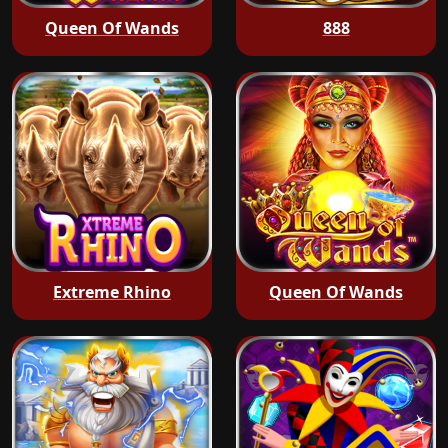
Queen Of Wands
888
Extreme Rhino
Queen Of Wands