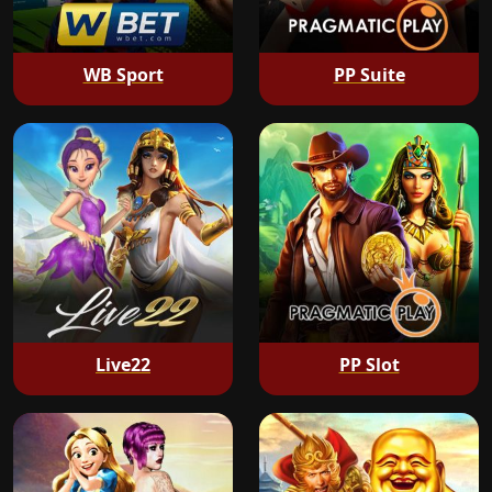
WB Sport
PP Suite
Live22
PP Slot