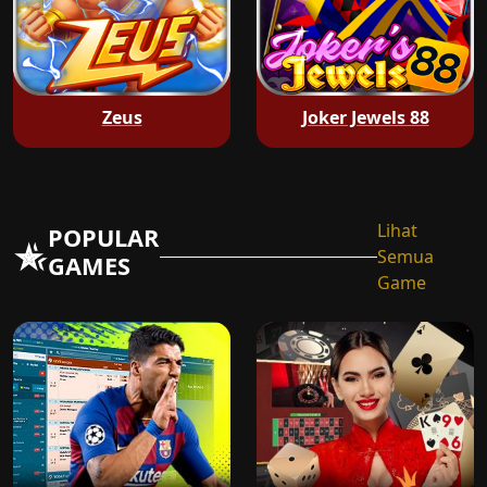
Zeus
Joker Jewels 88
Lihat
POPULAR
Semua
GAMES
Game