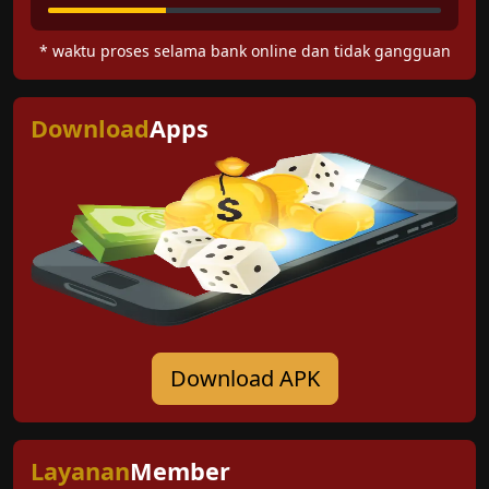
* waktu proses selama bank online dan tidak gangguan
Download
Apps
Download APK
Layanan
Member