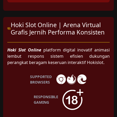
Hoki Slot Online | Arena Virtual
Grafis Jernih Performa Konsisten
Hoki Slot Online
platform digital inovatif animasi
lembut respons sistem efisien dukungan
perangkat beragam keseruan interaktif Hokislot.
SUPPORTED
BROWSERS
RESPONSIBLE
GAMING