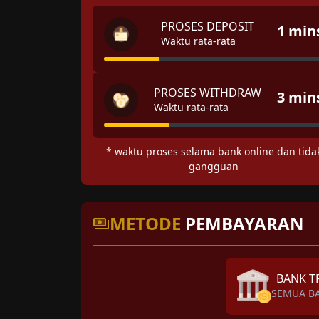
PROSES DEPOSIT
1 min
Waktu rata-rata
PROSES WITHDRAW
3 min
Waktu rata-rata
* waktu proses selama bank online dan tida
gangguan
METODE
PEMBAYARAN
BANK T
SEMUA B