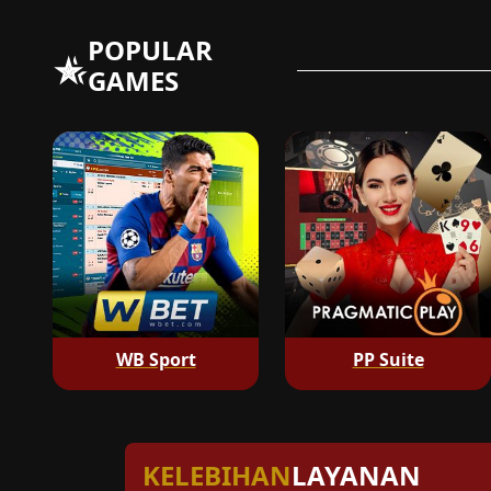
POPULAR
GAMES
WB Sport
PP Suite
KELEBIHAN
LAYANAN