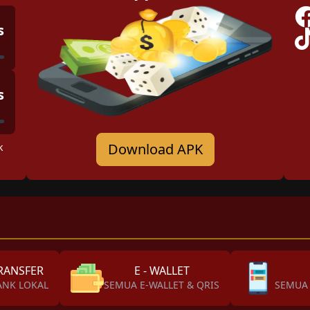
s
s
Download APK
k
RANSFER
E - WALLET
ANK LOKAL
SEMUA E-WALLET & QRIS
SEMUA 