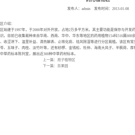
发布人：admin 发布时间：2013-01-08
区介绍：
区始建于1997年，于2000年对外开放，占地2万多平方米。其主要功能是保存与开
识。目前已收集栽种来自华南、西南、华中、华东等地区的药用植物154科516属60
、收涩泄下、温里补益、清热解表、止咳化痰、祛风除湿等进行分区栽植。该区有常
苓、五味子、肉桂、淡竹叶等，还有桫椤、金钱松、杜仲、海南大风子、半枫荷、厚
中草药标本陈列室，展出近300种中草药材标本。
上一篇：孢子植物区
下一篇：百果园