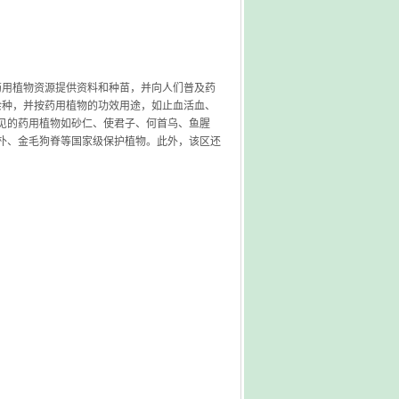
发药用植物资源提供资料和种苗，并向人们普及药
0余种，并按药用植物的功效用途，如止血活血、
见的药用植物如砂仁、使君子、何首乌、鱼腥
朴、金毛狗脊等国家级保护植物。此外，该区还