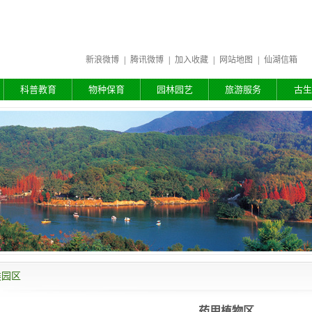
新浪微博
|
腾讯微博
|
加入收藏
|
网站地图
|
仙湖信箱
科普教育
物种保育
园林园艺
旅游服务
古生
类园区
药用植物区