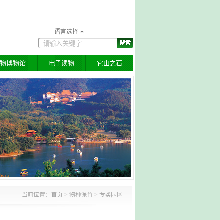
语言选择
物博物馆
电子读物
它山之石
当前位置：
首页
>
物种保育
> 专类园区