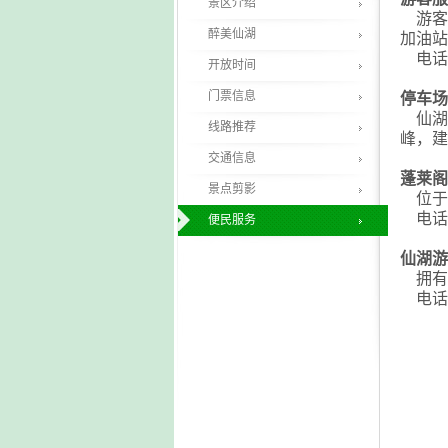
景区介绍
游客
醉美仙湖
加油站
电话：0
开放时间
门票信息
停车场
仙湖植
线路推荐
峰，建
交通信息
蓬莱阁
景点剪影
位于植
电话：0
便民服务
仙湖游
拥有脚
电话：0