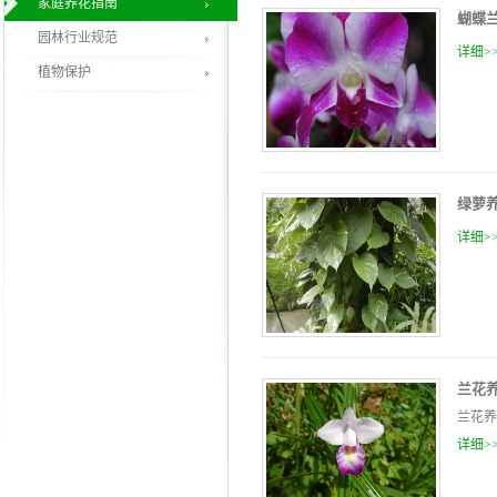
家庭养花指南
蝴蝶
园林行业规范
详细>
植物保护
绿萝
详细>
兰花
兰花养
详细>