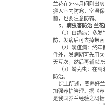
兰花在3～4月间刚出
搬入室内防寒，室温保
前，也要注意防霜。
5．病虫害防治 兰花
（1）白绢病：多发
防，发病后可去掉带菌
（2）炭疽病：终年
件外，发病期可先用50
天互次，然后再辅以l
（3）蚧壳虫：在高
防治。
综上所述，要养好兰
加强养护管理。据《养
是我国养兰经验之概括
上一