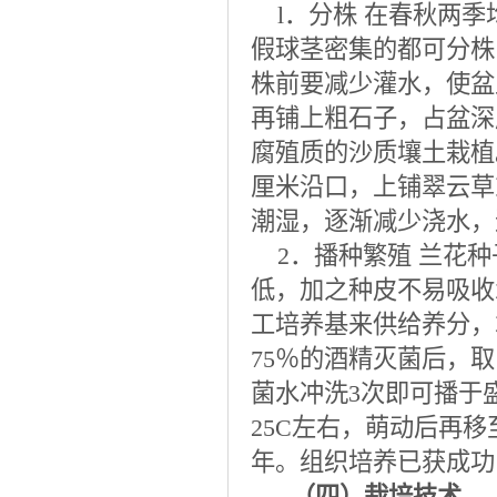
l．分株 在春秋两季
假球茎密集的都可分株
株前要减少灌水，使盆
再铺上粗石子，占盆深
腐殖质的沙质壤土栽植
厘米沿口，上铺翠云草
潮湿，逐渐减少浇水，
2．播种繁殖 兰花种
低，加之种皮不易吸收
工培养基来供给养分，
75％的酒精灭菌后，取
菌水冲洗3次即可播于
25C左右，萌动后再
年。组织培养已获成功
（四）栽培技术