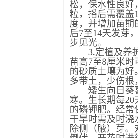
松，保水性良好
粒，播后需覆盖
度，并增加苗期
后7至14天发
步见光。
3.定植及养护
苗高7至8厘米
的砂质土壤为好
多带土，少伤根
矮生向日葵喜
寒。生长期每20
的磷钾肥。经常
干旱时需及时浇
除侧（腋）芽。
倒伏。开花时进