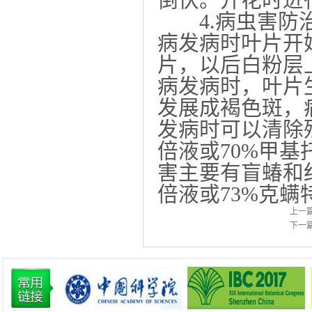
4.病虫害防治
病发病时叶片开
片，以后白粉层
病发病时，叶片
发展成褐色斑，
发病时可以清除残
倍液或70%甲基
害主要有盲蝽和红
倍液或73%克螨
上一
下一