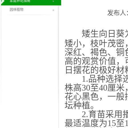
家庭养花指南
园林植物
发布人：z
矮生向日葵为
矮小，枝叶茂密
深红、褐色、铜
高的观赏价值，
日摆花的极好材
1.品种选择选
株高30至40厘
花心黑色，一般插
坛种植。
2.育苗采用播
最适温度为15至