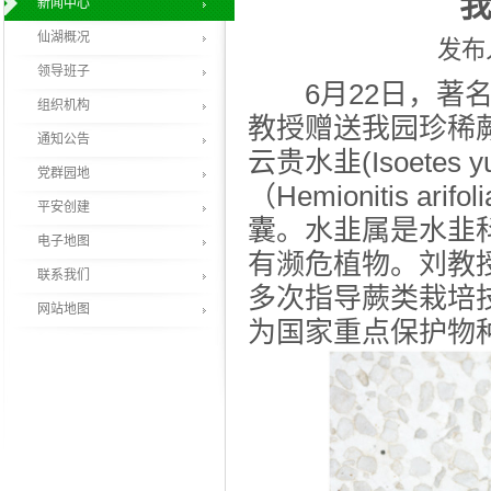
新闻中心
仙湖概况
发布人
领导班子
6月22日，著名
组织机构
教授赠送我园珍稀
通知公告
云贵水韭(Isoetes yu
党群园地
（Hemionitis ar
平安创建
囊。水韭属是水韭
电子地图
有濒危植物。刘教
联系我们
多次指导蕨类栽培
网站地图
为国家重点保护物