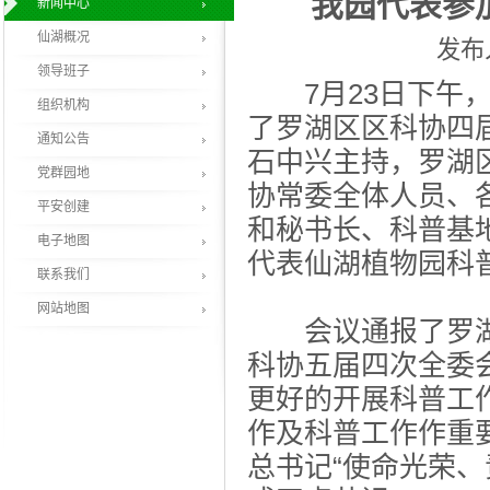
我园代表参
新闻中心
仙湖概况
发布人
领导班子
7月23日下午，
组织机构
了罗湖区区科协四
通知公告
石中兴主持，罗湖
党群园地
协常委全体人员、
平安创建
和秘书长、科普基
电子地图
代表仙湖植物园科
联系我们
网站地图
会议通报了罗湖
科协五届四次全委
更好的开展科普工
作及科普工作作重
总书记“使命光荣