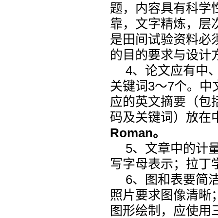
题，内容具有科学
靠，文字精炼，层
是田间试验资料必
的目的要求与设计
4
、论文应有中
关键词
3
～
7
个。中
应的英文摘要（包
码及关键词）放在
Roman
。
5
、文章中的计
写字母表示；拉丁
6
、图和表要简
照片要求图像清晰
图形绘制，应使用