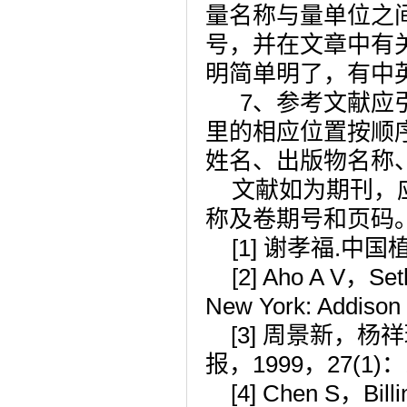
量名称与量单位之间
号，并在文章中有
明简单明了，有中
7
、参考文献应
里的相应位置按顺
姓名、出版物名称
文献如为期刊，
称及卷期号和页码
[1]
谢孝福
.
中国
[2] Aho A V
，
Set
New York: Addison
[3]
周景新，杨祥
报，
1999
，
27(1)
：
[4] Chen S
，
Bill