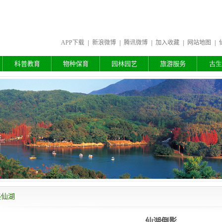
APP下载
|
新浪微博
|
腾讯微博
|
加入收藏
|
网站地图
|
科普教育
物种保育
园林园艺
旅游服务
古生
美仙湖
仙湖倒影