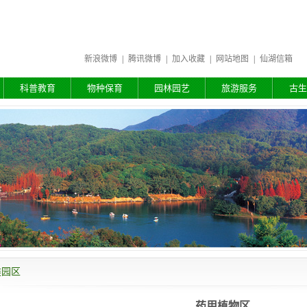
新浪微博
|
腾讯微博
|
加入收藏
|
网站地图
|
仙湖信箱
科普教育
物种保育
园林园艺
旅游服务
古生
类园区
药用植物区