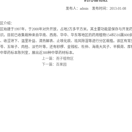
发布人：admin 发布时间：2013-01-08
区介绍：
区始建于1997年，于2000年对外开放，占地2万多平方米。其主要功能是保存与开
识。目前已收集栽种来自华南、西南、华中、华东等地区的药用植物154科516属60
、收涩泄下、温里补益、清热解表、止咳化痰、祛风除湿等进行分区栽植。该区有常
苓、五味子、肉桂、淡竹叶等，还有桫椤、金钱松、杜仲、海南大风子、半枫荷、厚
中草药标本陈列室，展出近300种中草药材标本。
上一篇：孢子植物区
下一篇：百果园