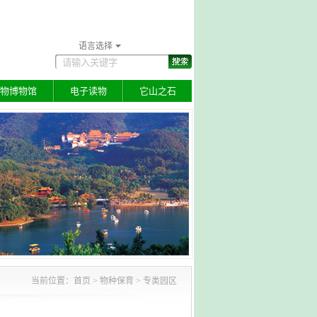
语言选择
物博物馆
电子读物
它山之石
当前位置：
首页
>
物种保育
> 专类园区