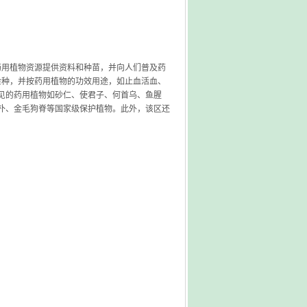
发药用植物资源提供资料和种苗，并向人们普及药
0余种，并按药用植物的功效用途，如止血活血、
见的药用植物如砂仁、使君子、何首乌、鱼腥
朴、金毛狗脊等国家级保护植物。此外，该区还