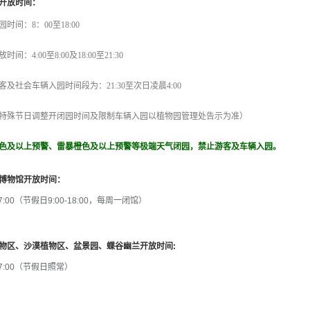
开放时间：
时间：8：00至18:00
时间：4:00至8:00及18:00至21:30
客及社会车辆入园时间段为：21:30至次日凌晨4:00
特殊节日调整开闭园时间及限制车辆入园以植物园管理处告示为准）
色及以上预警、雷暴橙色及以上预警等极端天气闭园，禁止游客及车辆入园。
博物馆开放时间：
7:00
（节假日
9:00-18:00
，每周一闭馆）
物区、沙漠植物区、盆景园、蝶谷幽兰开放时间
:
7:00
（节假日照常）