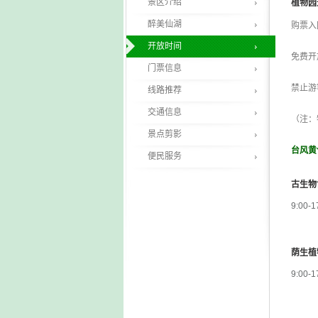
景区介绍
植物园
醉美仙湖
购票入园
开放时间
免费开放
门票信息
禁止游
线路推荐
交通信息
（注：
景点剪影
台风黄
便民服务
古生物
9:00-1
荫生植
9:00-1