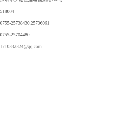
18004
55-25738430,25736061
55-25704480
1710832824@qq.com