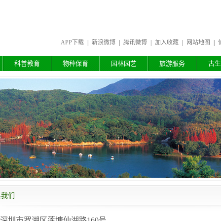
APP下载
|
新浪微博
|
腾讯微博
|
加入收藏
|
网站地图
|
科普教育
物种保育
园林园艺
旅游服务
古生
系我们
深圳市罗湖区莲塘仙湖路160号