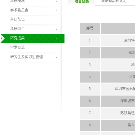
科研概况
栽培新品种认定
项目获奖
学术委员会
科研队伍
序号
科研项目
研究成果
1
深圳特
学术交流
2
深圳
研究生及实习生管理
3
地
4
红
5
深圳市园林
6
深圳城市
7
苏铁类植
8
美人