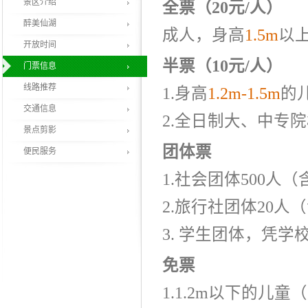
景区介绍
全票（20元/人）
醉美仙湖
成人，身高
1.5m
以
开放时间
半票（10元/人）
门票信息
线路推荐
1.身高
1.2m-1.5m
的
交通信息
2.全日制大、中专
景点剪影
团体票
便民服务
1.社会团体500人（
2.旅行社团体20人
3. 学生团体，凭学
免票
1.1.2m以下的