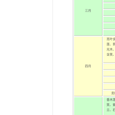
三月
亮叶
莲、
光木
含笑
四月
龙
香木
笑、
兰、