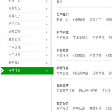
新闻中心
首页
仙湖概况
关于我们
领导班子
新闻中心
仙湖概况
领导班子
组织
组织机构
通知公告
科学研究
科研概况
学术委员会
科研队伍
科
党群园地
平安创建
科普教育
电子地图
科普活动
科普展览
科普读物
科普
联系我们
物种保育
网站地图
专类园区
科普实验园
植物专题
数
园林园艺
家庭养花指南
园林行业规范
植物保
旅游服务
景区介绍
醉美仙湖
开放时间
门票